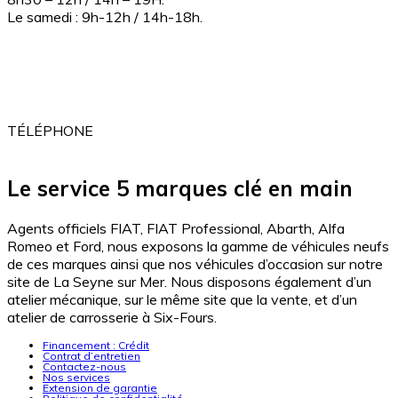
Le samedi : 9h-12h / 14h-18h.
ADRESSE
2 Av. de Londres
83500 la Seyne-Sur-mer
TÉLÉPHONE
04 94 10 20 20
Le service 5 marques clé en main
Agents officiels FIAT, FIAT Professional, Abarth, Alfa
Romeo et Ford, nous exposons la gamme de véhicules neufs
de ces marques ainsi que nos véhicules d’occasion sur notre
site de La Seyne sur Mer. Nous disposons également d’un
atelier mécanique, sur le même site que la vente, et d’un
atelier de carrosserie à Six-Fours.
Financement : Crédit
Contrat d’entretien
Contactez-nous
Nos services
Extension de garantie