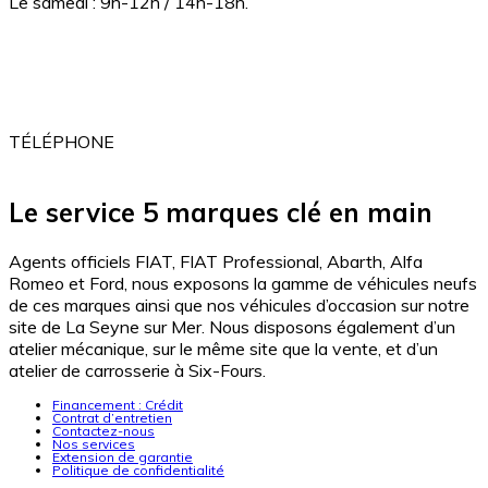
Le samedi : 9h-12h / 14h-18h.
ADRESSE
2 Av. de Londres
83500 la Seyne-Sur-mer
TÉLÉPHONE
04 94 10 20 20
Le service 5 marques clé en main
Agents officiels FIAT, FIAT Professional, Abarth, Alfa
Romeo et Ford, nous exposons la gamme de véhicules neufs
de ces marques ainsi que nos véhicules d’occasion sur notre
site de La Seyne sur Mer. Nous disposons également d’un
atelier mécanique, sur le même site que la vente, et d’un
atelier de carrosserie à Six-Fours.
Financement : Crédit
Contrat d’entretien
Contactez-nous
Nos services
Extension de garantie
Politique de confidentialité