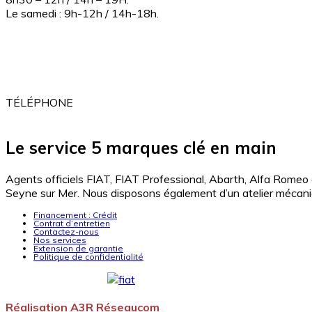
Le samedi : 9h-12h / 14h-18h.
ADRESSE
2 Av. de Londres
83500 la Seyne-Sur-mer
TÉLÉPHONE
04 94 10 20 20
Le service 5 marques clé en main
Agents officiels FIAT, FIAT Professional, Abarth, Alfa Romeo
Seyne sur Mer. Nous disposons également d’un atelier mécanique
Financement : Crédit
Contrat d’entretien
Contactez-nous
Nos services
Extension de garantie
Politique de confidentialité
Réalisation A3R Réseaucom