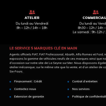
ATELIER
COMMERCIA
Du lundi au Vendredi
Du lundi au Vend
8h – 12h / 14h – 18h
8h30 – 12h / 14h –
Le samedi : 9h-12h / 
LE SERVICE 5 MARQUES CLÉ EN MAIN
Agents officiels FIAT, FIAT Professional, Abarth, Alfa Romeo et Ford, 
exposons la gamme de véhicules neufs de ces marques ainsi que no
d’occasion sur notre site de La Seyne sur Mer. Nous disposons égal
atelier mécanique, sur le même site que la vente, et d’un atelier de c
Six-Fours.
Financement : Crédit
Contrat d’entretien
Contactez-nous
Nos services
Extension de garantie
Politique de confidentiali