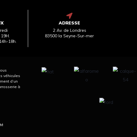
UX
ADRESSE
redi
2 Av. de Londres
 19H.
83500 la Seyne-Sur-mer
14h-18h.
nous
s véhicules
ement d’un
arrosserie à
té