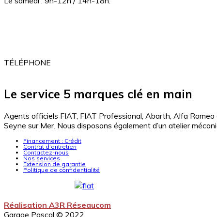
Le samedi : 9h-12h / 14h-18h.
ADRESSE
2 Av. de Londres
83500 la Seyne-Sur-mer
TÉLÉPHONE
04 94 10 20 20
Le service 5 marques clé en main
Agents officiels FIAT, FIAT Professional, Abarth, Alfa Romeo
Seyne sur Mer. Nous disposons également d’un atelier mécanique
Financement : Crédit
Contrat d’entretien
Contactez-nous
Nos services
Extension de garantie
Politique de confidentialité
Réalisation A3R Réseaucom
Garage Pascal © 2022