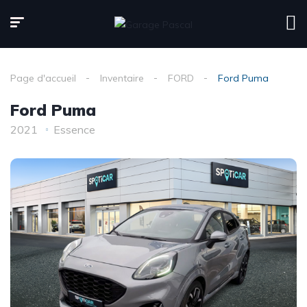
Page d'accueil
Inventaire
FORD
Ford Puma
Ford Puma
2021
Essence