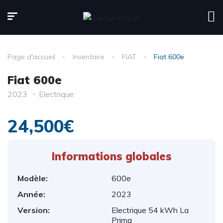
Page d'accueil
Inventaire
FIAT
Fiat 600e
Fiat 600e
2023
Electrique
24,500€
Informations globales​
Modèle:
600e
Année:
2023
Version:
Electrique 54 kWh La
Prima