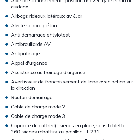
Aide au stationnement : position ar avec type écran de
guidage
•
Airbags rideaux latéraux av & ar
•
Alerte sonore piéton
•
Anti démarrage ehtylotest
•
Antibrouillards AV
•
Antipatinage
•
Appel d'urgence
•
Assistance au freinage d'urgence
•
Avertisseur de franchissement de ligne avec action sur
la direction
•
Bouton démarrage
•
Cable de charge mode 2
•
Cable de charge mode 3
•
Capacité du coffre(l) : sièges en place, sous tablette :
360, sièges rabattus, au pavillon : 1 231,