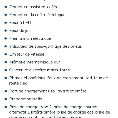
•
Fermeture assistée: coffre
•
Fermeture du coffre électrique
•
Feux à LED
•
Feux de jour
•
Frein à main électrique
•
Indicateur de sous-gonflage des pneus
•
Limiteur de vitesse
•
Mémoire interne/disque dur
•
Ouverture du coffre mains-libres
•
Phares ellipsoïdaux, feux de croisement : led, feux de
route : led
•
Port de chargement usb : avant et arrière
•
Préparation isofix
•
Prise de charge type 2, prise de charge courant
alternatif 1 latéral arrière, prise de charge ccs, prise de
charge courant continu 1 latéral arrière