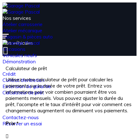
Nos services
Atelier carrosserie
Atelier mécanique
Magasin & pièces auto
Nos véhicules
Occasions
Véhicules neufs
Démonstration
Espace financement
Calculateur de prêt
Crédit
Utilisez notre calculateur de prêt pour calculer les
Contrat d’entretien
paiements sur la durée de votre prêt. Entrez vos
Extension de garantie
informations pour voir combien pourraient être vos
Calculateur de prêt
paiements mensuels. Vous pouvez ajuster la durée du
Actualités
prêt, l'acompte et le taux d'intérêt pour voir comment ces
Nos catalogue
changements augmentent ou diminuent vos paiements.
Contact
Contactez-nous
Prix
*
Réserver un essai
Connexion