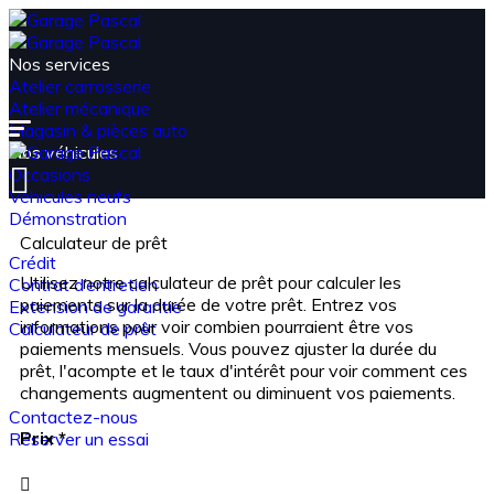
Nos services
Atelier carrosserie
Atelier mécanique
Magasin & pièces auto
Nos véhicules
Occasions
Véhicules neufs
Démonstration
Espace financement
Calculateur de prêt
Crédit
Utilisez notre calculateur de prêt pour calculer les
Contrat d’entretien
paiements sur la durée de votre prêt. Entrez vos
Extension de garantie
informations pour voir combien pourraient être vos
Calculateur de prêt
paiements mensuels. Vous pouvez ajuster la durée du
Actualités
prêt, l'acompte et le taux d'intérêt pour voir comment ces
Nos catalogue
changements augmentent ou diminuent vos paiements.
Contact
Contactez-nous
Prix
*
Réserver un essai
Connexion